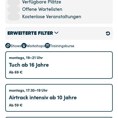
Verfügbare Plätze
Offene Wartelisten
Kostenlose Veranstaltungen
ERWEITERTE FILTER
Shows
Workshops
Trainingskurse
Standort
Treptow
montags, 19–21 Uhr
Tuch ab 16 Jahre
Altglienicke
(32)
Ab 69 €
Hohenschönhausen
(37)
Kreuzberg
(32)
Treptow
montags, 17:30–19 Uhr
Marzahn
(3)
Airtrack intensiv ab 10 Jahre
Tempelhof
(58)
Ab 59 €
Treptow
(29)