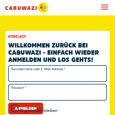
M
Anmelden
E
WILLKOMMEN ZURÜCK BEI
CABUWAZI - EINFACH WIEDER
I
ANMELDEN UND LOS GEHTS!
N
Benutzername oder E-Mail-Adresse
*
Erforderlich
K
O
Passwort
*
Erforderlich
N
T
ANMELDEN
Angemeldet bleiben
O