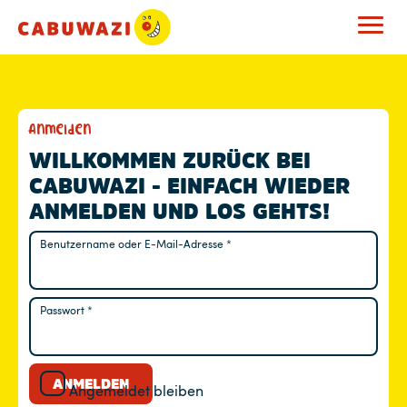
M
Anmelden
E
WILLKOMMEN ZURÜCK BEI
CABUWAZI - EINFACH WIEDER
I
ANMELDEN UND LOS GEHTS!
N
Benutzername oder E-Mail-Adresse
*
Erforderlich
K
O
Passwort
*
Erforderlich
N
T
ANMELDEN
Angemeldet bleiben
O