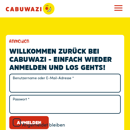
M
Anmelden
E
WILLKOMMEN ZURÜCK BEI
CABUWAZI - EINFACH WIEDER
I
ANMELDEN UND LOS GEHTS!
N
Benutzername oder E-Mail-Adresse
*
Erforderlich
K
O
Passwort
*
Erforderlich
N
T
ANMELDEN
Angemeldet bleiben
O