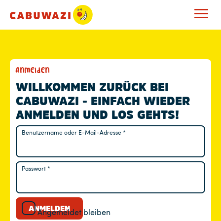
M
Anmelden
E
WILLKOMMEN ZURÜCK BEI
CABUWAZI - EINFACH WIEDER
I
ANMELDEN UND LOS GEHTS!
N
Benutzername oder E-Mail-Adresse
*
Erforderlich
K
O
Passwort
*
Erforderlich
N
T
ANMELDEN
Angemeldet bleiben
O