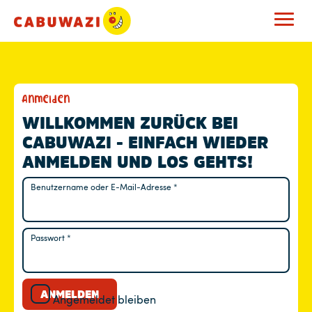
M
Anmelden
E
WILLKOMMEN ZURÜCK BEI
CABUWAZI - EINFACH WIEDER
I
ANMELDEN UND LOS GEHTS!
N
Benutzername oder E-Mail-Adresse
*
Erforderlich
K
O
Passwort
*
Erforderlich
N
T
ANMELDEN
Angemeldet bleiben
O