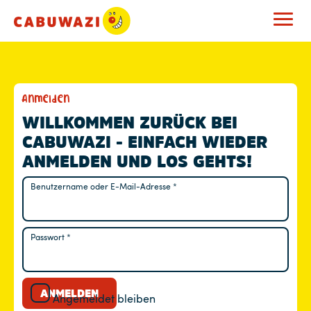
M
Anmelden
E
WILLKOMMEN ZURÜCK BEI
CABUWAZI - EINFACH WIEDER
I
ANMELDEN UND LOS GEHTS!
N
Benutzername oder E-Mail-Adresse
*
Erforderlich
K
O
Passwort
*
Erforderlich
N
T
ANMELDEN
Angemeldet bleiben
O