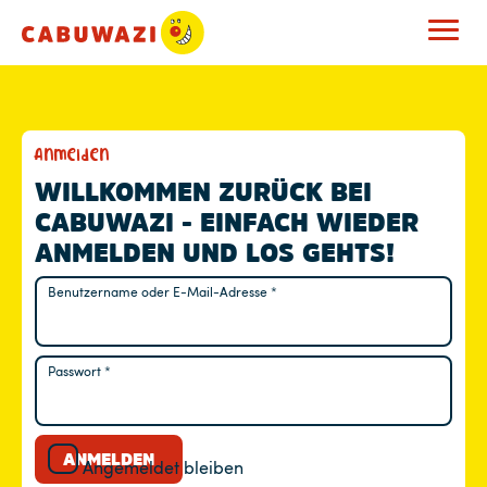
M
Anmelden
E
WILLKOMMEN ZURÜCK BEI
CABUWAZI - EINFACH WIEDER
I
ANMELDEN UND LOS GEHTS!
N
Benutzername oder E-Mail-Adresse
*
Erforderlich
K
O
Passwort
*
Erforderlich
N
T
ANMELDEN
Angemeldet bleiben
O