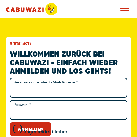
M
Anmelden
E
WILLKOMMEN ZURÜCK BEI
CABUWAZI - EINFACH WIEDER
I
ANMELDEN UND LOS GEHTS!
N
Benutzername oder E-Mail-Adresse
*
Erforderlich
K
O
Passwort
*
Erforderlich
N
T
ANMELDEN
Angemeldet bleiben
O