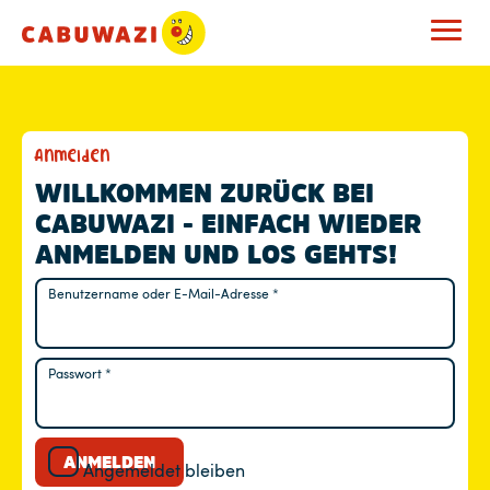
M
Anmelden
E
WILLKOMMEN ZURÜCK BEI
CABUWAZI - EINFACH WIEDER
I
ANMELDEN UND LOS GEHTS!
N
Benutzername oder E-Mail-Adresse
*
Erforderlich
K
O
Passwort
*
Erforderlich
N
T
ANMELDEN
Angemeldet bleiben
O