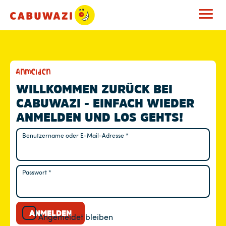
M
Anmelden
E
WILLKOMMEN ZURÜCK BEI
CABUWAZI - EINFACH WIEDER
I
ANMELDEN UND LOS GEHTS!
N
Benutzername oder E-Mail-Adresse
*
Erforderlich
K
O
Passwort
*
Erforderlich
N
T
ANMELDEN
Angemeldet bleiben
O