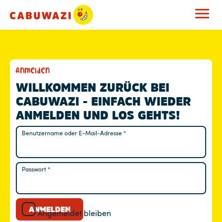
M
Anmelden
E
WILLKOMMEN ZURÜCK BEI
CABUWAZI - EINFACH WIEDER
I
ANMELDEN UND LOS GEHTS!
N
Benutzername oder E-Mail-Adresse
*
Erforderlich
K
O
Passwort
*
Erforderlich
N
T
ANMELDEN
Angemeldet bleiben
O