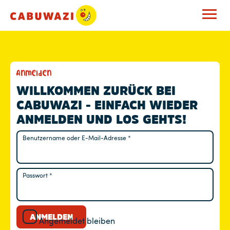
M
Anmelden
E
WILLKOMMEN ZURÜCK BEI
CABUWAZI - EINFACH WIEDER
I
ANMELDEN UND LOS GEHTS!
N
Benutzername oder E-Mail-Adresse
*
Erforderlich
K
O
Passwort
*
Erforderlich
N
T
ANMELDEN
Angemeldet bleiben
O