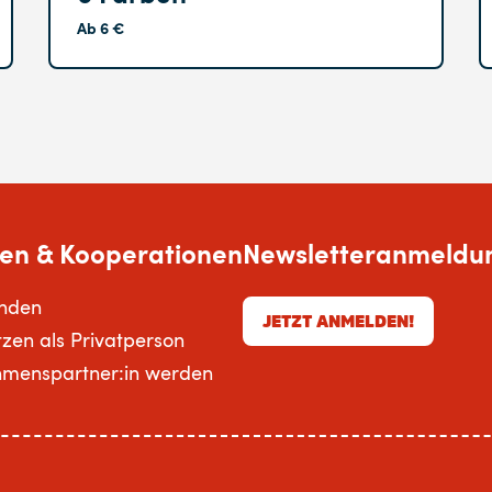
Ab 6 €
en & Kooperationen
Newsletteranmeldu
enden
JETZT ANMELDEN!
tzen als Privatperson
hmenspartner:in werden