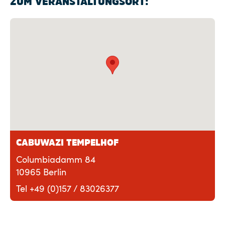
ZUM VERANSTALTUNGSORT:
CABUWAZI TEMPELHOF
Columbiadamm 84
10965 Berlin
Tel +49 (0)157 / 83026377