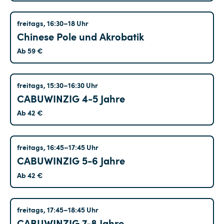
/
Maximales
Startdatum
Tempelhof
freitags, 16:30–18 Uhr
Alter
Chinese Pole und Akrobatik
Enddatum
Ab 59 €
Tempelhof
freitags, 15:30–16:30 Uhr
CABUWINZIG 4-5 Jahre
Ab 42 €
Tempelhof
freitags, 16:45–17:45 Uhr
CABUWINZIG 5-6 Jahre
Ab 42 €
Tempelhof
freitags, 17:45–18:45 Uhr
CABUWINZIG 7-8 Jahre