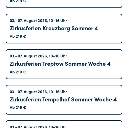
Ab 219 €
Art
Offene Angebote
(11)
Kreuzberg
03.–07. August 2026, 10–16 Uhr
Offenes Training
(0)
Zirkusferien Kreuzberg Sommer 4
Pädagogisches Zirkuscafé
(0)
Ab 219 €
Shows
(2)
Treptow
03.–07. August 2026, 10–16 Uhr
Trainingskurse
(155)
Zirkusferien Treptow Sommer Woche 4
Akrobatik
(21)
Ab 219 €
Balance
(7)
CABUFAMILY
(7)
Tempelhof
03.–07. August 2026, 10–16 Uhr
CABUWINZIG
(76)
Zirkusferien Tempelhof Sommer Woche 4
Ab 219 €
Gemischtes Training
(12)
Jonglage
(2)
Marzahn
03.–07. August 2026, 10–16 Uhr