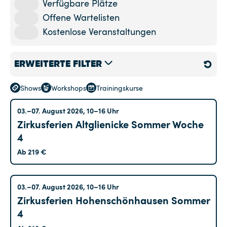
Verfügbare Plätze
Offene Wartelisten
Kostenlose Veranstaltungen
ERWEITERTE FILTER
Shows
Workshops
Trainingskurse
Standort
Altglienicke
03.–07. August 2026, 10–16 Uhr
Zirkusferien Altglienicke Sommer Woche
Altglienicke
(33)
4
Hohenschönhausen
(38)
Ab 219 €
Kreuzberg
(33)
Marzahn
(4)
Hohenschönhausen
03.–07. August 2026, 10–16 Uhr
Tempelhof
(59)
Zirkusferien Hohenschönhausen Sommer
4
Treptow
(30)