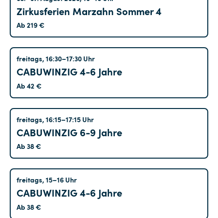
Jugendensemble
(6)
Zirkusferien Marzahn Sommer 4
Kurse für Erwachsene
(6)
Ab 219 €
Luftartistik
(26)
Tanz
(3)
Treptow
freitags, 16:30–17:30 Uhr
CABUWINZIG 4-6 Jahre
Theater
(1)
Ab 42 €
Veranstaltungen
(0)
Workshops
(29)
Altglienicke
freitags, 16:15–17:15 Uhr
Circus Akademie Berlin
(0)
CABUWINZIG 6-9 Jahre
Zirkusferien
(29)
Ab 38 €
Alterspanne
2
27
+
Altglienicke
freitags, 15–16 Uhr
CABUWINZIG 4-6 Jahre
Minimales
Alter
Ab 38 €
Datum