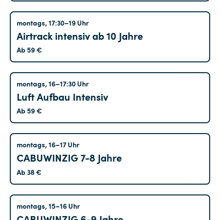
/
Maximales
Startdatum
Treptow
montags, 17:30–19 Uhr
Alter
Airtrack intensiv ab 10 Jahre
Enddatum
Ab 59 €
Treptow
montags, 16–17:30 Uhr
Luft Aufbau Intensiv
Ab 59 €
Hohenschönhausen
montags, 16–17 Uhr
CABUWINZIG 7-8 Jahre
Ab 38 €
Altglienicke
montags, 15–16 Uhr
CABUWINZIG 6-9 Jahre