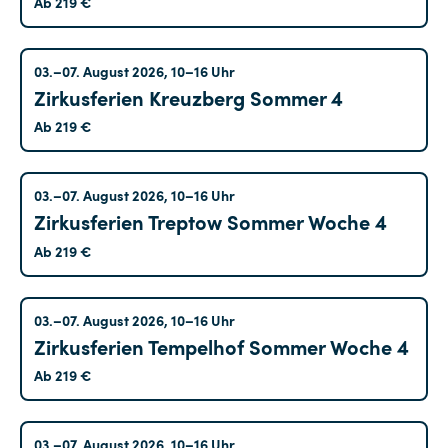
Ab 219 €
Art
Offene Angebote
(11)
Kreuzberg
03.–07. August 2026, 10–16 Uhr
Offenes Training
(0)
Zirkusferien Kreuzberg Sommer 4
Pädagogisches Zirkuscafé
(0)
Ab 219 €
Shows
(2)
Treptow
03.–07. August 2026, 10–16 Uhr
Trainingskurse
(155)
Zirkusferien Treptow Sommer Woche 4
Akrobatik
(21)
Ab 219 €
Balance
(7)
CABUFAMILY
(7)
Tempelhof
03.–07. August 2026, 10–16 Uhr
CABUWINZIG
(76)
Zirkusferien Tempelhof Sommer Woche 4
Ab 219 €
Gemischtes Training
(12)
Jonglage
(2)
Marzahn
03.–07. August 2026, 10–16 Uhr