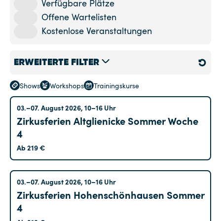
Verfügbare Plätze
Offene Wartelisten
Kostenlose Veranstaltungen
ERWEITERTE FILTER
Shows
Workshops
Trainingskurse
Standort
Altglienicke
03.–07. August 2026, 10–16 Uhr
Zirkusferien Altglienicke Sommer Woche
Altglienicke
(33)
4
Hohenschönhausen
(38)
Ab 219 €
Kreuzberg
(33)
Marzahn
(4)
Hohenschönhausen
03.–07. August 2026, 10–16 Uhr
Tempelhof
(59)
Zirkusferien Hohenschönhausen Sommer
4
Treptow
(30)