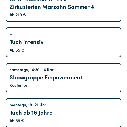
Jugendensemble
(6)
Zirkusferien Marzahn Sommer 4
Kurse für Erwachsene
(6)
Ab 219 €
Luftartistik
(26)
Tanz
(3)
Altglienicke
–
Tuch intensiv
Theater
(1)
Ab 55 €
Veranstaltungen
(0)
Workshops
(29)
Altglienicke
samstags, 14:30–16 Uhr
Circus Akademie Berlin
(0)
Showgruppe Empowerment
Zirkusferien
(29)
Kostenlos
Alterspanne
2
27
+
Treptow
montags, 19–21 Uhr
Tuch ab 16 Jahre
Minimales
Alter
Ab 69 €
Datum