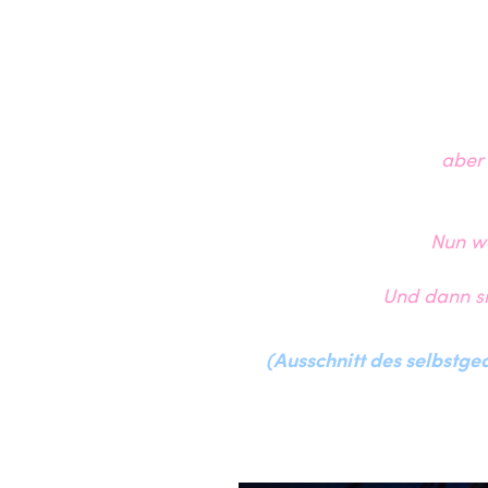
aber
Nun we
Und dann si
(Ausschnitt des selbstg