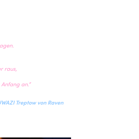
agen.
r raus,
 Anfang an.”
BUWAZI Treptow von Raven