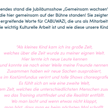
endes stand die Jubiläumsshow „Gemeinsam wachsen“ 
die hier gemeinsam auf der Bühne standen! Sie zeigt
rgreifende Worte für CABUWAZI, die uns als Mitarbei
 wichtig Kulturelle Arbeit ist und wie diese unsere Kind
“Als kleines Kind kam ich ins große Zelt,
welches über die Zeit wurde zu meiner eignen Welt.
Hier lernte ich neue Leute kennen
und konnte sie nach einer Weile meine Freunde nennen
Zusammen haben wir neue Sachen ausprobiert,
s im Kostümfundus verirrt und tolle Shows choreografie
Es fühlt sich an wie eine zweite Welt,
esem Zelt, welches die unterschiedlichsten Menschen zu
wo das Training stattfindet und die Realität entfällt.
Wo man lacht und wenn etwas nicht klappt,
man hört, dass man es beim nächsten Mal schafft.