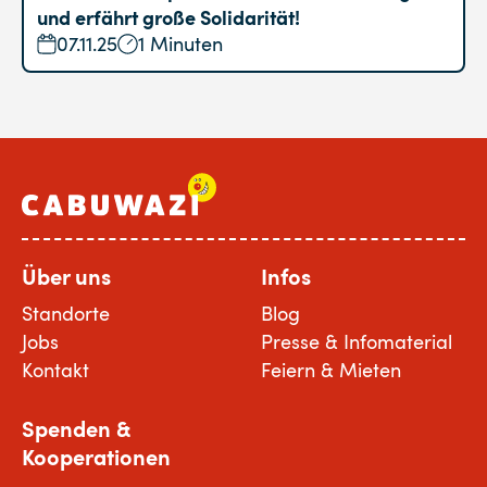
und erfährt große Solidarität!
07.11.25
1 Minuten
Über uns
Infos
Standorte
Blog
Jobs
Presse & Infomaterial
Kontakt
Feiern & Mieten
Spenden &
Kooperationen