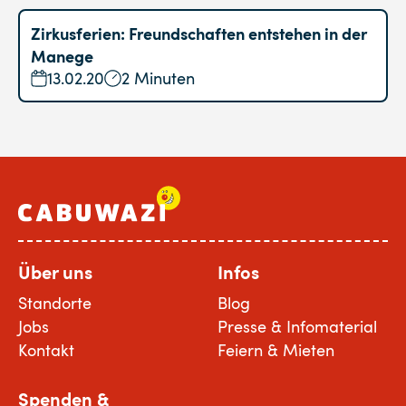
Zirkusferien: Freundschaften entstehen in der
Manege
13.02.20
2 Minuten
Über uns
Infos
Standorte
Blog
Jobs
Presse & Infomaterial
Kontakt
Feiern & Mieten
Spenden &