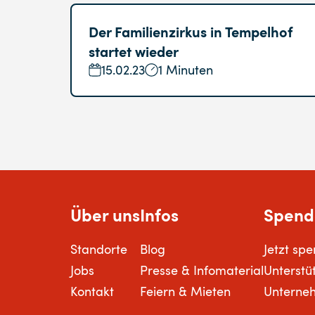
Der Familienzirkus in Tempelhof
startet wieder
15.02.23
1 Minuten
Über uns
Infos
Spend
Standorte
Blog
Jetzt sp
Jobs
Presse & Infomaterial
Unterstü
Kontakt
Feiern & Mieten
Unterne