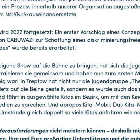
 ein Prozess innerhalb unserer Organisation angestoße
nem
Weißsein
auseinandersetzte.
d 2022 fortgesetzt: Ein erster Vorschlag eines Konzepts
n CABUWAZI zur Schaffung eines diskriminierungsfreien
des“ wurde bereits erarbeitet!
 eigene Show auf die Bühne zu bringen, hat sich die 
9 trainieren sie gemeinsam und haben nun zum ersten 
rfolg war! In Treptow hat nicht nur die Jugendgruppe „Th
tz auf die Beine gestellt, sondern es wurde auch das
 fährt in ausgewählte Kitas im Bezirk, um mit den Kin
ien zu sprechen. Und apropos Kita-Mobil: Das Kita-M
Umstände gleich doppelt so viele Kitas anfahren wie no
Herausforderungen
nicht meistern können – deshalb mö
n, Ihre und Eure großartige Unterstützung und die gu