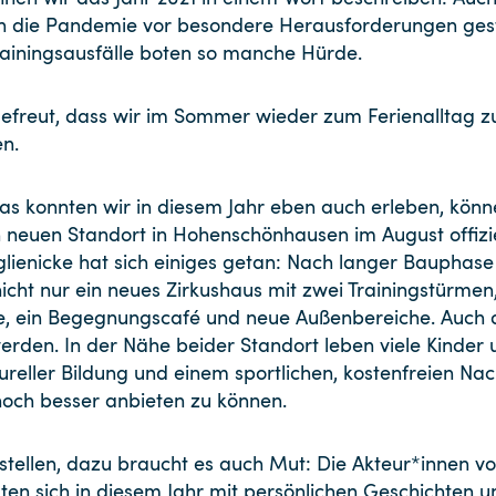
ch die Pandemie vor besondere Herausforderungen gest
rainingsausfälle boten so manche Hürde.
freut, dass wir im Sommer wieder zum Ferienalltag 
en.
das konnten wir in diesem Jahr eben auch erleben, könn
n neuen Standort in Hohenschönhausen im August offizie
glienicke hat sich einiges getan: Nach langer Bauphase
icht nur ein neues Zirkushaus mit zwei Trainingstürmen
lle, ein Begegnungscafé und neue Außenbereiche. Auch
rden. In der Nähe beider Standort leben viele Kinder u
ureller Bildung und einem sportlichen, kostenfreien N
 noch besser anbieten zu können.
stellen, dazu braucht es auch Mut: Die Akteur*innen
n sich in diesem Jahr mit persönlichen Geschichten 