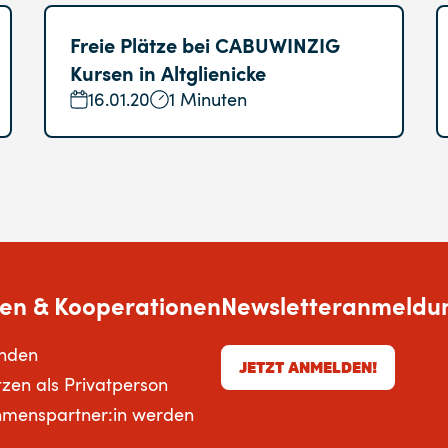
Freie Plätze bei CABUWINZIG
Kursen in Altglienicke
16.01.20
1 Minuten
en & Kooperationen
Newsletteranmeldu
enden
JETZT ANMELDEN!
tzen als Privatperson
hmenspartner:in werden