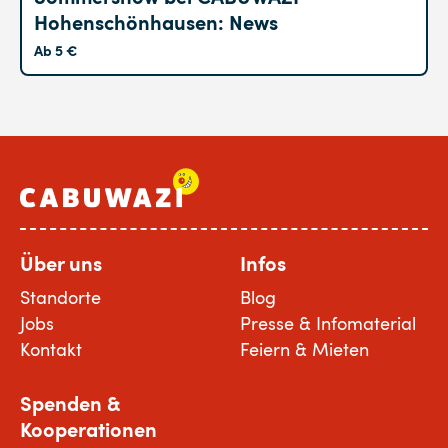
Hohenschönhausen: News
Ab 5 €
Über uns
Infos
Standorte
Blog
Jobs
Presse & Infomaterial
Kontakt
Feiern & Mieten
Spenden &
Kooperationen