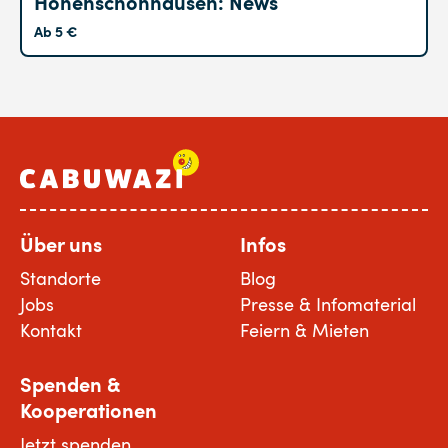
Hohenschönhausen: News
Ab 5 €
Über uns
Infos
Standorte
Blog
Jobs
Presse & Infomaterial
Kontakt
Feiern & Mieten
Spenden &
Kooperationen
Jetzt spenden