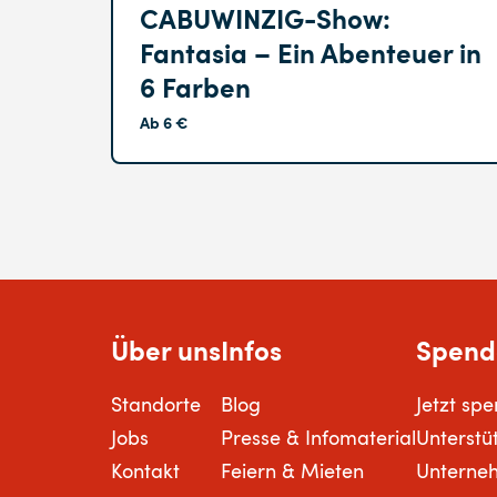
CABUWINZIG-Show:
Fantasia – Ein Abenteuer in
6 Farben
Ab 6 €
Über uns
Infos
Spend
Standorte
Blog
Jetzt sp
Jobs
Presse & Infomaterial
Unterstü
Kontakt
Feiern & Mieten
Unterne