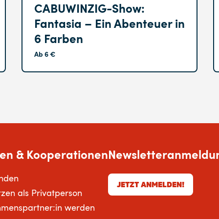
CABUWINZIG-Show:
Fantasia – Ein Abenteuer in
6 Farben
Ab 6 €
en & Kooperationen
Newsletteranmeldu
enden
JETZT ANMELDEN!
tzen als Privatperson
hmenspartner:in werden