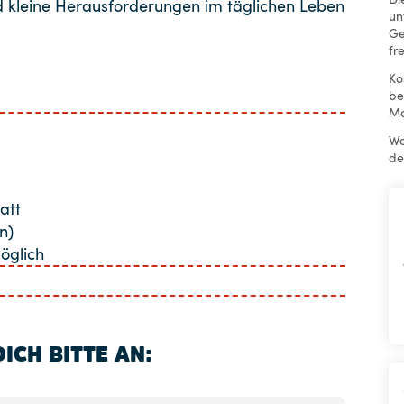
nd kleine Herausforderungen im täglichen Leben
un
Ge
fr
Ko
be
Mo
We
de
att
n)
öglich
ICH BITTE AN: