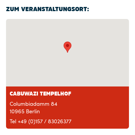
ZUM VERANSTALTUNGSORT:
CABUWAZI TEMPELHOF
Columbiadamm 84
10965 Berlin
Tel +49 (0)157 / 83026377