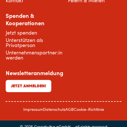
Kontakt
Feiern & Mieten
Spenden &
Kooperationen
Jetzt spenden
Unterstützen als
Privatperson
Unternehmenspartner:in
werden
Newsletteranmeldung
JETZT ANMELDEN!
Impressum
Datenschutz
AGB
Cookie-Richtlinie
© 2026 Grenzkultur gGmbH – all rights reserved