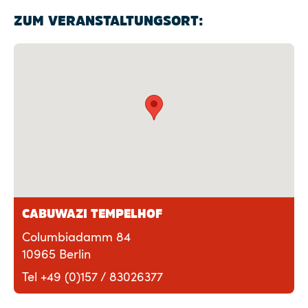
ZUM VERANSTALTUNGSORT:
CABUWAZI TEMPELHOF
Columbiadamm 84
10965 Berlin
Tel +49 (0)157 / 83026377