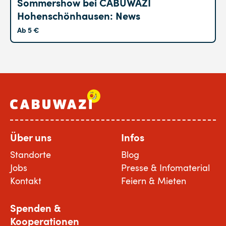
Sommershow bei CABUWAZI
Hohenschönhausen: News
Ab 5 €
Über uns
Infos
Standorte
Blog
Jobs
Presse & Infomaterial
Kontakt
Feiern & Mieten
Spenden &
Kooperationen