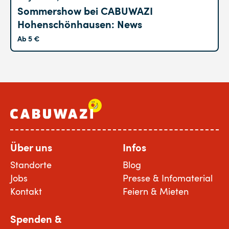
Sommershow bei CABUWAZI
Hohenschönhausen: News
Ab 5 €
Über uns
Infos
Standorte
Blog
Jobs
Presse & Infomaterial
Kontakt
Feiern & Mieten
Spenden &