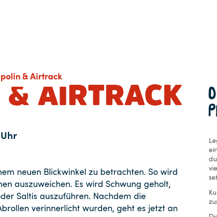
polin & Airtrack
 & AIRTRACK
P
 Uhr
Le
ei
du
vi
inem neuen Blickwinkel zu betrachten. So wird
se
ihnen auszuweichen. Es wird Schwung geholt,
Ku
oder Saltis auszuführen. Nachdem die
zu
rollen verinnerlicht wurden, geht es jetzt an
Di