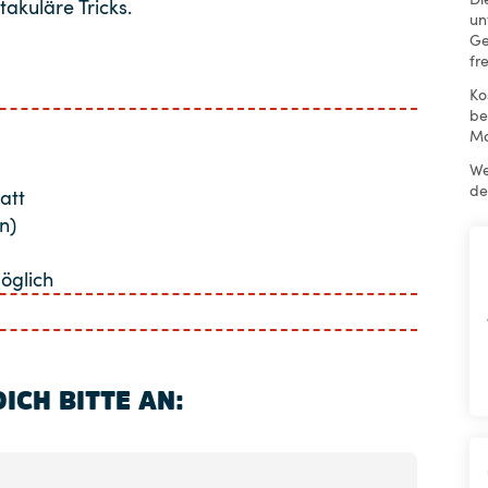
kuläre Tricks.
un
Ge
fr
Ko
be
Mo
We
de
att
n)
öglich
ICH BITTE AN: