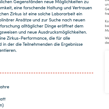
hnlichen Gegenständen neue Möglichkeiten zu
un
amkeit, eine forschende Haltung und Vertrauen
Ge
chen Zirkus ist eine solche Laborarbeit ein
fr
ziplinärer Ansätze und zur Suche nach neuen
Ko
forschung alltäglicher Dinge eröffnet dem
be
Mo
gsweisen und neue Ausdrucksmöglichkeiten.
ne Zirkus-Performance, die für alle
We
de
nd in der die Teilnehmenden die Ergebnisse
ntieren.
Jahre
att
n)