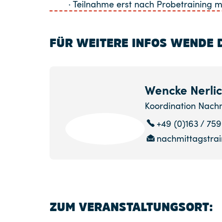
· Teilnahme erst nach Probetraining m
FÜR WEITERE INFOS WENDE D
Wencke Nerli
Koordination Nachm
+49 (0)163 / 75
nachmittagstra
ZUM VERANSTALTUNGSORT: