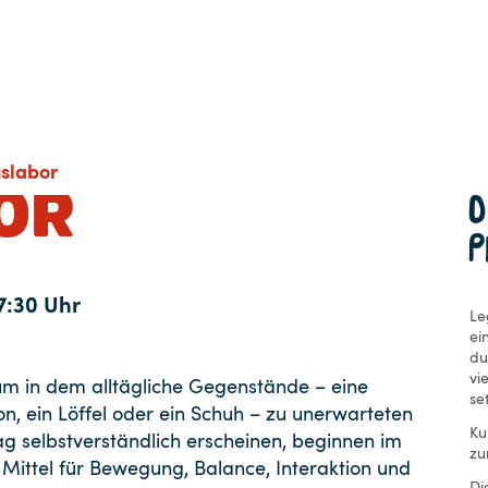
uslabor
OR
P
7:30 Uhr
Le
ei
du
vi
um in dem alltägliche Gegenstände – eine
se
efon, ein Löffel oder ein Schuh – zu unerwarteten
Ku
tag selbstverständlich erscheinen, beginnen im
zu
s Mittel für Bewegung, Balance, Interaktion und
Di