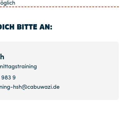
öglich
ICH BITTE AN:
ch
ittagstraining
9 983 9
ining-hsh@cabuwazi.de