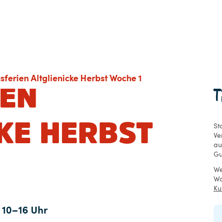
sferien Altglienicke Herbst Woche 1
T
IEN
KE HERBST
St
Ve
au
Gu
We
Wo
Ku
 10–16 Uhr