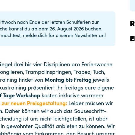
ttwoch nach Ende der letzten Schulferien zur
R
oche kannst du ab dem 26. August 2026 buchen.
möchtest, melde dich für unseren Newsletter an!
E
egel drei bis vier Disziplinen pro Ferienwoche
onglieren, Trampolinspringen, Trapez, Tuch,
Montag bis Freitag
Training findet von
jeweils
kustraining präsentiert ihr freitags eure eigene
f Tage Workshop
kosten inklusive warmem
 zur neuen Preisgestaltung:
Leider müssen wir
n
. Daher können wir auch das Sauseschritt-
heidung ist uns nicht leichtgefallen, ist aber
in gewohnter Qualität anbieten zu können. Wir
unabhängig vom Einkommen, den Besuch unserer