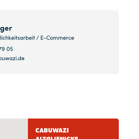
iger
lichkeitsarbeit / E-Commerce
179 05
uwazi.de
CABUWAZI
ALTGLIENICKE