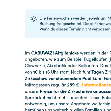
Die Ferienwochen werden jeweils am Mi
Buchung freigeschaltet. Diese Ferienw
Wenn du diesen Termin nicht verpassen 
CABUWAZI Altglienicke
Im
werden in der R
angeboten, wie zum Beispiel Kugellaufen, J
Clownerie, Akrobatik oder Seillaufen. Das 
10 bis 16 Uhr
von
statt. Nach fünf Tagen Zir
Zirkusshow vor staunendem Publikum
Fün
.
259 €.
Informationen
Mittagessen regulär
Preise für die Zirkusferien anpasse
unsere
Sparticket nicht mehr anbieten. Diese Entsc
notwendig, um unsere Angebote weiterhin 
bemühen uns weiterhin, allen Familien, 