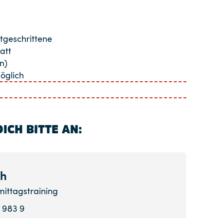
tgeschrittene
att
n)
öglich
ICH BITTE AN:
ch
ittagstraining
9 983 9