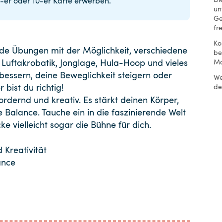
5-er oder 10-er Karte erwerben.
un
Ge
fr
Ko
nde Übungen mit der Möglichkeit, verschiedene
be
 Luftakrobatik, Jonglage, Hula-Hoop und vieles
Mo
bessern, deine Beweglichkeit steigern oder
We
bist du richtig!
de
fordernd und kreativ. Es stärkt deinen Körper,
e Balance. Tauche ein in die faszinierende Welt
 vielleicht sogar die Bühne für dich.
 Kreativität
ance