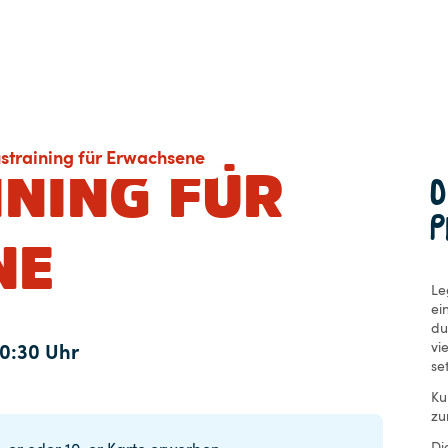
ustraining für Erwachsene
INING FÜR
P
NE
Le
ei
du
vi
0:30 Uhr
se
Ku
zu
Di