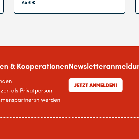
Ab 6 €
en & Kooperationen
Newsletteranmeldu
enden
JETZT ANMELDEN!
tzen als Privatperson
hmenspartner:in werden