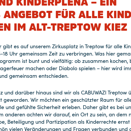
ND KINDERPLENA – EIN
 ANGEBOT FÜR ALLE KIN
N IM ALT-TREPTOW KIEZ
 gibt es auf unserem Zirkusplatz in Treptow für alle Ki
15-18 Uhr gemeinsam Zeit zu verbringen. Was hier gema
rogramm ist bunt und vielfältig: ob zusammen kochen, 
 Lagerfeuer machen oder Diabolo spielen – hier wird imm
und gemeinsam entschieden.
ez und darüber hinaus sind wir als CABUWAZI Treptow üb
t geworden. Wir möchten ein geschützter Raum für all
ale und gefühlte Sicherheit erleben. Daher gibt es bei 
anderen achten wir darauf, ein Ort zu sein, an dem n
be, Beteiligung und Partizipation als Kinderrechte er
chön vielen Veränderungen und Fragen verbunden und d