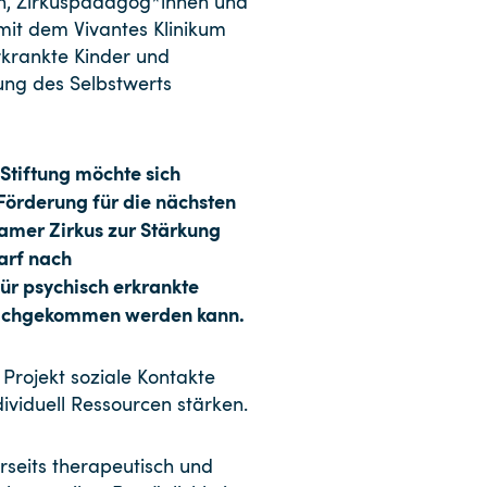
n, Zirkuspädagog*innen und
it dem Vivantes Klinikum
rkrankte Kinder und
ung des Selbstwerts
 Stiftung möchte sich
 Förderung für die nächsten
samer Zirkus zur Stärkung
arf nach
r psychisch erkrankte
 nachgekommen werden kann.
 Projekt soziale Kontakte
ividuell Ressourcen stärken.
seits therapeutisch und