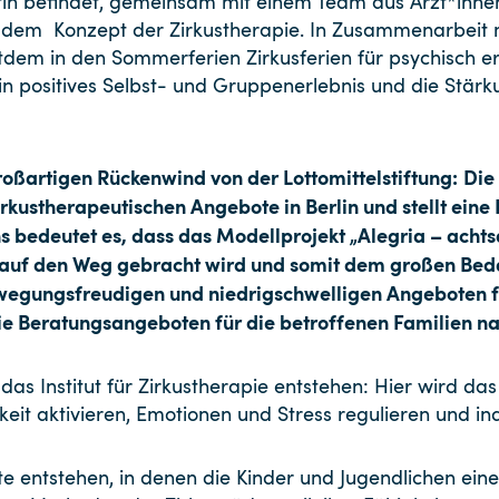
in befindet, gemeinsam mit einem Team aus Ärzt*inne
 dem Konzept der Zirkustherapie. In Zusammenarbeit m
eitdem in den Sommerferien Zirkusferien für psychisch e
in positives Selbst- und Gruppenerlebnis und die Stärk
oßartigen Rückenwind von der Lottomittelstiftung:
Die
rkustherapeutischen Angebote in Berlin und stellt eine
uns bedeutet es, dass das Modellprojekt „Alegria – acht
 auf den Weg gebracht wird und somit dem großen Bed
egungsfreudigen und niedrigschwelligen Angeboten fü
wie Beratungsangeboten für die betroffenen Familien
das Institut für Zirkustherapie entstehen: Hier wird das
eit aktivieren, Emotionen und Stress regulieren und ind
entstehen, in denen die Kinder und Jugendlichen einer