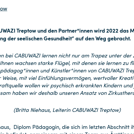
tow
WAZI Treptow und den Partner*innen wird 2022 das Mo
ung der seelischen Gesundheit“ auf den Weg gebracht.
en bei CABUWAZI lernen nicht nur am Trapez unter de
Ihnen wachsen starke Flügel, mit denen sie lernen zu f
uspädagog*innen und Künstler*innen von CABUWAZI Trep
Weise, mit viel Einfühlungsvermögen, wertvoller Kreati
Kraftquelle wollen wir psychisch erkrankten Kindern un
nsam haben wir deshalb unseren Ansatz von Zirkustherap
(Britta Niehaus, Leiterin CABUWAZI Treptow)
ehaus, Diplom Pädagogin, die sich im letzten Abschnitt 