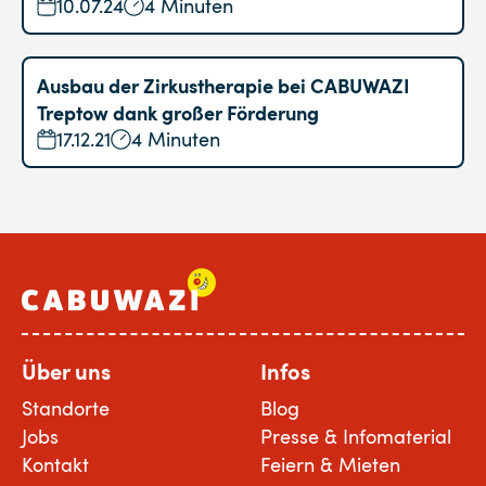
10.07.24
4 Minuten
Ausbau der Zirkustherapie bei CABUWAZI
Treptow dank großer Förderung
17.12.21
4 Minuten
Über uns
Infos
Standorte
Blog
Jobs
Presse & Infomaterial
Kontakt
Feiern & Mieten