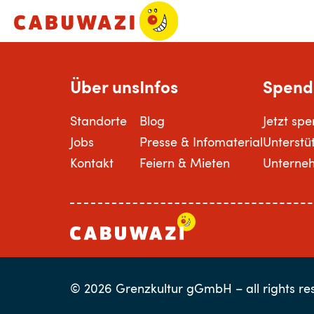
Über uns
Infos
Spend
Standorte
Blog
Jetzt sp
Jobs
Presse & Infomaterial
Unterstü
Kontakt
Feiern & Mieten
Unterne
© 2026 Grenzkultur gGmbH – all rights re