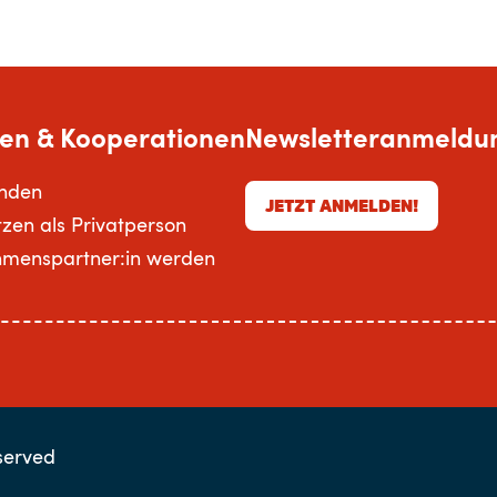
en & Kooperationen
Newsletteranmeldu
enden
JETZT ANMELDEN!
tzen als Privatperson
hmenspartner:in werden
served