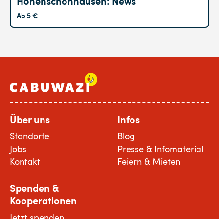
Hohenschönhausen: News
Ab 5 €
Über uns
Infos
Standorte
Blog
Jobs
Presse & Infomaterial
Kontakt
Feiern & Mieten
Spenden &
Kooperationen
Jetzt spenden