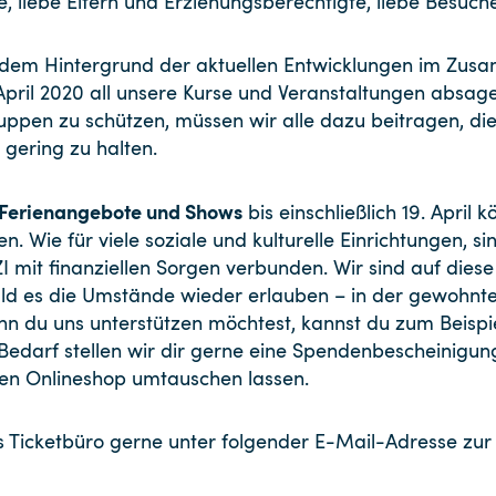
e, liebe Eltern und Erziehungsberechtigte, liebe Besuc
or dem Hintergrund der aktuellen Entwicklungen im Z
. April 2020 all unsere Kurse und Veranstaltungen absag
ruppen zu schützen, müssen wir alle dazu beitragen, di
gering zu halten.
r Ferienangebote und Shows
bis einschließlich 19. April 
n. Wie für viele soziale und kulturelle Einrichtungen, si
mit finanziellen Sorgen verbunden. Wir sind auf die
d es die Umstände wieder erlauben – in der gewohnte
n du uns unterstützen möchtest, kannst du zum Beispie
 Bedarf stellen wir dir gerne eine Spendenbescheinigu
ren Onlineshop umtauschen lassen.
das Ticketbüro gerne unter folgender E-Mail-Adresse zur