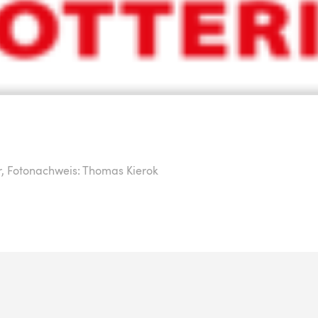
r,
Fotonachweis: Thomas Kierok