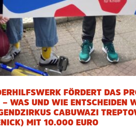
DERHILFSWERK FÖRDERT DAS PR
– WAS UND WIE ENTSCHEIDEN W
UGENDZIRKUS CABUWAZI TREPTOW
ICK) MIT 10.000 EURO