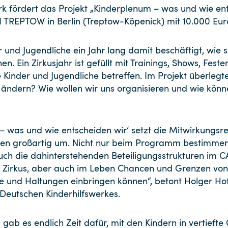
k fördert das Projekt „Kinderplenum – was und wie ent
TREPTOW in Berlin (Treptow-Köpenick) mit 10.000 Eur
 und Jugendliche ein Jahr lang damit beschäftigt, wie s
en. Ein Zirkusjahr ist gefüllt mit Trainings, Shows, Fest
e Kinder und Jugendliche betreffen. Im Projekt überleg
r ändern? Wie wollen wir uns organisieren und wie kön
– was und wie entscheiden wir‘ setzt die Mitwirkungsre
ten großartig um. Nicht nur beim Programm bestimmen
auch die dahinterstehenden Beteiligungsstrukturen im 
e im Zirkus, aber auch im Leben Chancen und Grenzen v
se und Haltungen einbringen können“, betont Holger H
Deutschen Kinderhilfswerkes.
 gab es endlich Zeit dafür, mit den Kindern in vertieft