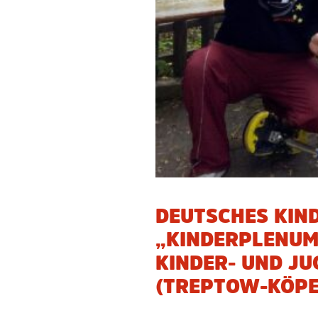
DEUTSCHES KIN
„KINDERPLENUM 
KINDER- UND J
(TREPTOW-KÖPEN