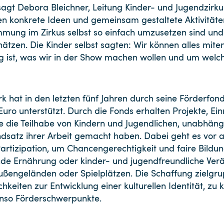
agt Debora Bleichner, Leitung Kinder- und Jugendzirk
 konkrete Ideen und gemeinsam gestaltete Aktivitäte
mung im Zirkus selbst so einfach umzusetzen sind und 
tzen. Die Kinder selbst sagten: Wir können alles mite
g ist, was wir in der Show machen wollen und um welc
k hat in den letzten fünf Jahren durch seine Förderfond
ro unterstützt. Durch die Fonds erhalten Projekte, Ein
die die Teilhabe von Kindern und Jugendlichen, unabhän
dsatz ihrer Arbeit gemacht haben. Dabei geht es vor a
artizipation, um Chancengerechtigkeit und faire Bildu
unde Ernährung oder kinder- und jugendfreundliche Ver
Außengeländen oder Spielplätzen. Die Schaffung zielg
keiten zur Entwicklung einer kulturellen Identität, zu k
nso Förderschwerpunkte.