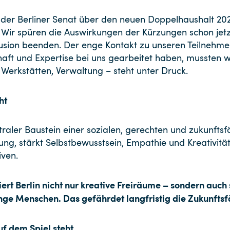
 der Berliner Senat über den neuen Doppelhaushalt 2026/
 Wir spüren die Auswirkungen der Kürzungen schon jetz
lusion beenden. Der enge Kontakt zu unseren Teilnehme
haft und Expertise bei uns gearbeitet haben, mussten 
, Werkstätten, Verwaltung – steht unter Druck.
ht
entraler Baustein einer sozialen, gerechten und zukunftsf
g, stärkt Selbstbewusstsein, Empathie und Kreativität. 
ven.
iert Berlin nicht nur kreative Freiräume – sondern auch 
nge Menschen. Das gefährdet langfristig die Zukunftsfä
f dem Spiel steht