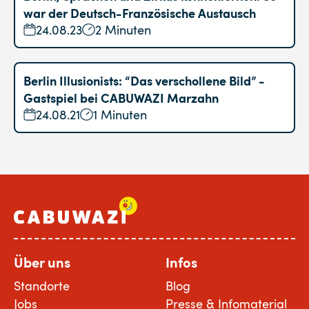
war der Deutsch-Französische Austausch
24.08.23
2 Minuten
Berlin Illusionists: “Das verschollene Bild” -
Gastspiel bei CABUWAZI Marzahn
24.08.21
1 Minuten
Über uns
Infos
Standorte
Blog
Jobs
Presse & Infomaterial