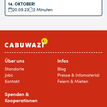
14. OKTOBER!
20.09.23
2 Minuten
Über uns
Infos
Standorte
Blog
Jobs
Presse & Infomaterial
Kontakt
Feiern & Mieten
Spenden &
Kooperationen